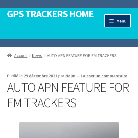
GPS TRACKERS HOME
Aller
Aller
à
au
Menu
la
contenu
Ouvrir
navigation
Accueil
le
menu
Ouvrir
Traceurs GPS
Accueil
News
AUTO APN FEATURE FOR FM TRACKERS
enfant
le
menu
Ouvrir
Teltonika Mobility
enfant
le
Publié le
29 décembre 2021
par
Najm
—
Laisser un commentaire
menu
AUTO APN FEATURE FOR
Ouvrir
Teltonika Networks
enfant
le
FM TRACKERS
menu
Ouvrir
Contactez-Nous
enfant
le
menu
enfant