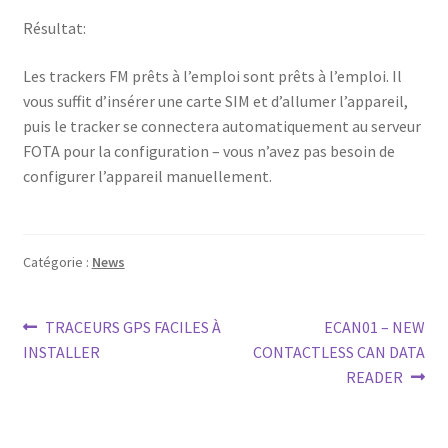
Résultat:
Les trackers FM prêts à l’emploi sont prêts à l’emploi. Il
vous suffit d’insérer une carte SIM et d’allumer l’appareil,
puis le tracker se connectera automatiquement au serveur
FOTA pour la configuration – vous n’avez pas besoin de
configurer l’appareil manuellement.
Catégorie :
News
Navigation
Article
Article
TRACEURS GPS FACILES À
ECAN01 – NEW
précédent :
suivant :
INSTALLER
CONTACTLESS CAN DATA
de
READER
l’article