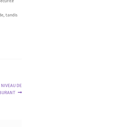
sécurité
de, tandis
 NIVEAU DE
BURANT