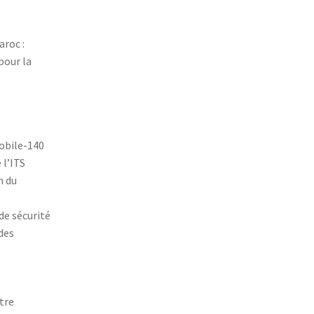
aroc :
pour la
obile-140
 l’ITS
n du
de sécurité
 des
tre