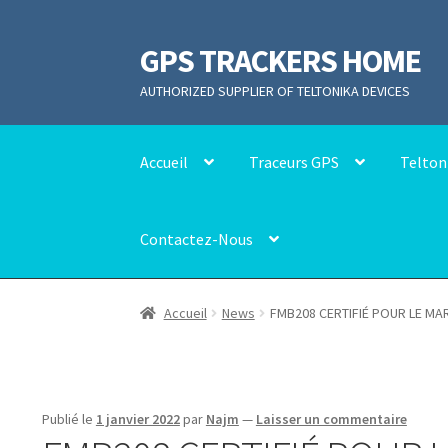
GPS TRACKERS HOME
Aller
Aller
à
au
AUTHORIZED SUPPLIER OF TELTONIKA DEVICES
la
contenu
navigation
Accueil
Traceurs GPS
Telton
Contactez-Nous
Accueil
News
FMB208 CERTIFIÉ POUR LE MA
Publié le
1 janvier 2022
par
Najm
—
Laisser un commentaire