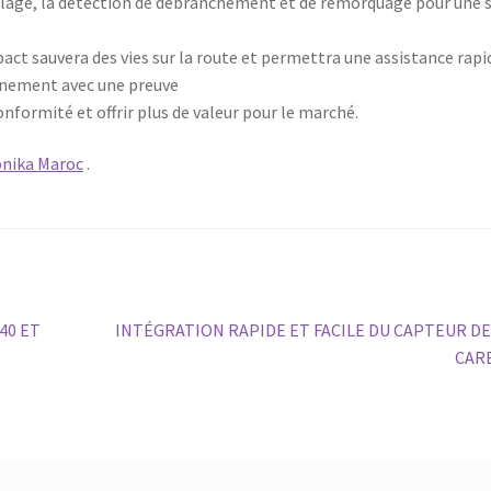
uillage, la détection de débranchement et de remorquage pour une 
pact sauvera des vies sur la route et permettra une assistance rapi
vénement avec une preuve
nformité et offrir plus de valeur pour le marché.
onika Maroc
.
Article
40 ET
INTÉGRATION RAPIDE ET FACILE DU CAPTEUR DE
suivant :
CAR