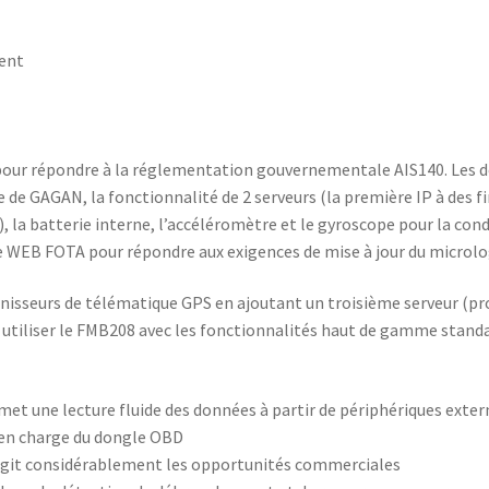
ment
u pour répondre à la réglementation gouvernementale AIS140. Les
 de GAGAN, la fonctionnalité de 2 serveurs (la première IP à des f
, la batterie interne, l’accéléromètre et le gyroscope pour la con
nte WEB FOTA pour répondre aux exigences de mise à jour du microlog
ournisseurs de télématique GPS en ajoutant un troisième serveur (p
z utiliser le FMB208 avec les fonctionnalités haut de gamme stand
et une lecture fluide des données à partir de périphériques exter
 en charge du dongle OBD
largit considérablement les opportunités commerciales