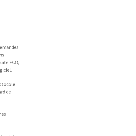
 demandes
ins
duite ECO,
iciel.
rotocole
ard de
nes