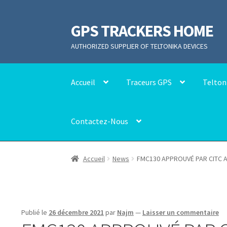
GPS TRACKERS HOME
Aller
Aller
à
au
AUTHORIZED SUPPLIER OF TELTONIKA DEVICES
la
contenu
navigation
Accueil
Traceurs GPS
Telton
Contactez-Nous
Accueil
News
FMC130 APPROUVÉ PAR CITC 
Publié le
26 décembre 2021
par
Najm
—
Laisser un commentaire