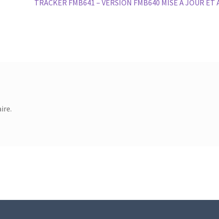
Article
TRACKER FMB641 – VERSION FMB640 MISE À JOUR ET
suivant :
ire.