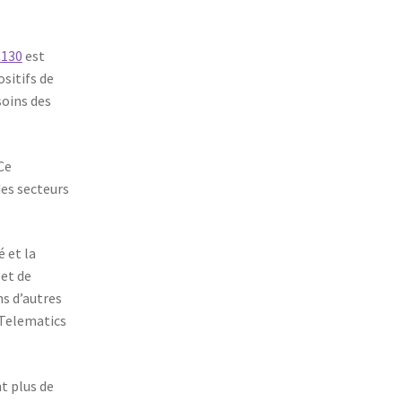
130
est
sitifs de
soins des
Ce
des secteurs
 et la
let de
s d’autres
 Telematics
t plus de