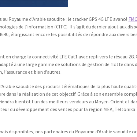
s au Royaume d’Arabie saoudite : le tracker GPS 4G LTE avancé
FMC
ogies de l’information (CITC). Il s’agit du dernier ajout aux dispo
0, élargissant encore les possibilités de répondre aux divers be
t en charge la connectivité LTE Cat1 avec repli vers le réseau 2G. 
t adapté à une large gamme de solutions de gestion de flotte dans 
n, l’assurance et bien d’autres.
Arabie saoudite des produits télématiques de la plus haute qualité
re dans la réalisation de cet objectif. Grâce à son ensemble comp
iendra bientôt l’un des meilleurs vendeurs au Moyen-Orient et dan
recteur du développement des ventes pour la région MEA, Teltonika
ais disponibles, nos partenaires du Royaume d’Arabie saoudite on