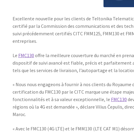
Excellente nouvelle pour les clients de Teltonika Telematic
certifié par la Commission des communications et des technol
suivi précédemment certifiés CITC FMM125, FMM130 et FMM64
entreprises.
Le
FMC130
offre la meilleure couverture du marché en prenan
dispositif de suivi avancé est fiable, précis et parfaitemen
tels que les services de livraison, l’autopartage et la locatio
« Nous nous engageons à fournir à nos clients du Royaume d’
certification du FMC130 par le CITC marque une étape majeu
fonctionnalités et à sa valeur exceptionnelle, le
FMC130
dev
régions où la 4G est demandée », déclare Vilius Čepulis, di
Maroc.
« Avec le FMC130 (4G LTE) et le FMM130 (LTE CAT M1) désorm