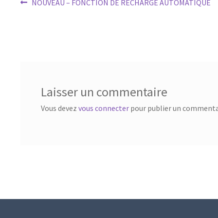
Navigation
Article
NOUVEAU – FONCTION DE RECHARGE AUTOMATIQUE
précédent :
de
l’article
Laisser un commentaire
Vous devez
vous connecter
pour publier un commenta