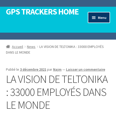
GPS TRACKERS HOME
Aller
Aller
à
au
Menu
la
contenu
Ouvrir
navigation
Accueil
le
menu
Ouvrir
Traceurs GPS
Accueil
News
LA VISION DE TELTONIKA : 33000 EMPLOYÉS
enfant
le
DANS LE MONDE
menu
Ouvrir
Teltonika Mobility
enfant
le
menu
Publié le
3 décembre 2021
par
Najm
—
Laisser un commentaire
Ouvrir
Teltonika Networks
LA VISION DE TELTONIKA
enfant
le
menu
Ouvrir
Contactez-Nous
: 33000 EMPLOYÉS DANS
enfant
le
menu
LE MONDE
enfant