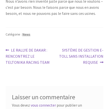
Nous n’avons rien inventé juste parce que nous le voulons –
c’est par besoin. Nous le faisons parce que nous en avons
besoin, et nous ne pouvons pas le faire sans ces usines.
Catégorie :
News
Navigation
Article
Article
LE RALLYE DE DAKAR :
SYSTÈME DE GESTION E-
précédent :
suivant :
RENCONTREZ LE
TOLL SANS INSTALLATION
de
TELTONIKA RACING TEAM
REQUISE
l’article
Laisser un commentaire
Vous devez
vous connecter
pour publier un