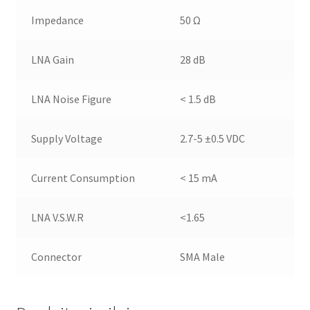
Impedance
50 Ω
LNA Gain
28 dB
LNA Noise Figure
< 1.5 dB
Supply Voltage
2.7-5 ±0.5 VDC
Current Consumption
< 15 mA
LNA V.S.W.R
<1.65
Connector
SMA Male