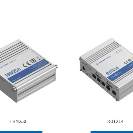
TRM250
RUTX14