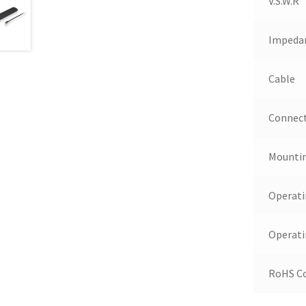
V.S.W.R
Impeda
Cable
Connec
Mounti
Operat
Operati
RoHS C