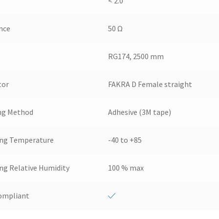
< 2.0
nce
50 Ω
RG174, 2500 mm
tor
FAKRA D Female straight
ng Method
Adhesive (3M tape)
ing Temperature
-40 to +85
ng Relative Humidity
100 % max
ompliant