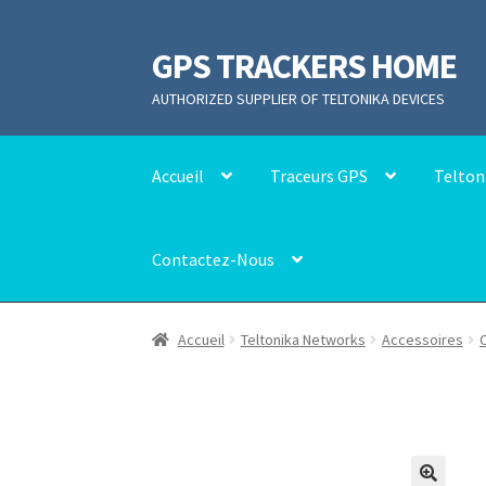
GPS TRACKERS HOME
Aller
Aller
à
au
AUTHORIZED SUPPLIER OF TELTONIKA DEVICES
la
contenu
navigation
Accueil
Traceurs GPS
Telton
Contactez-Nous
Accueil
Teltonika Networks
Accessoires