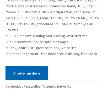
*Status Signal strength (RSSI), SINR, RSRP, RSRQ, EC/IO,
RSCP Bytes sent/received, connected band, IMSI, ICCID.
*SMS/Call SMS status, SMS configuration, send/read SMS
via HTTP POST/GET, EMAIL to SMS, SMS to EMAIL, SMS to
HTTP, SMS to SMS, scheduled SMS, SMS autoreply, Call
utilities
*USSD Supports sending and reading Unstructured
Supplementary Service Data messages
*Black/White list Operator black/white list
*Band management Used band status display, Band lock
Ajouter au devis
Catégories :
Passerelles
,
Teltonika Networks