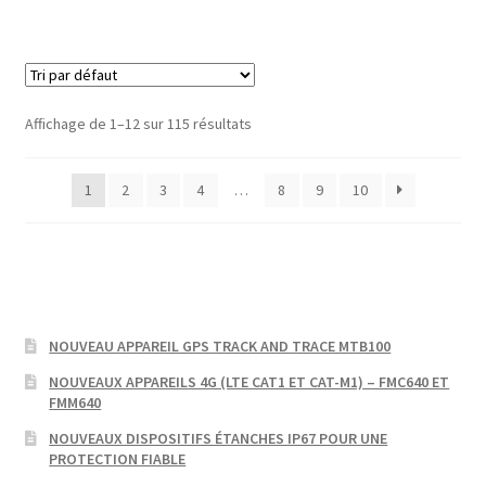
Affichage de 1–12 sur 115 résultats
1
2
3
4
…
8
9
10
NOUVEAU APPAREIL GPS TRACK AND TRACE MTB100
NOUVEAUX APPAREILS 4G (LTE CAT1 ET CAT-M1) – FMC640 ET
FMM640
NOUVEAUX DISPOSITIFS ÉTANCHES IP67 POUR UNE
PROTECTION FIABLE