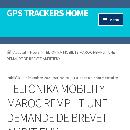
GPS TRACKERS HOME
Aller
Aller
à
au
Menu
la
contenu
Ouvrir
navigation
Accueil
le
menu
Ouvrir
Traceurs GPS
Accueil
News
TELTONIKA MOBILITY MAROC REMPLIT UNE
enfant
le
DEMANDE DE BREVET AMBITIEUX
menu
Ouvrir
Teltonika Mobility
enfant
le
menu
Publié le
3 décembre 2021
par
Najm
—
Laisser un commentaire
Ouvrir
Teltonika Networks
TELTONIKA MOBILITY
enfant
le
menu
Ouvrir
Contactez-Nous
MAROC REMPLIT UNE
enfant
le
menu
DEMANDE DE BREVET
enfant