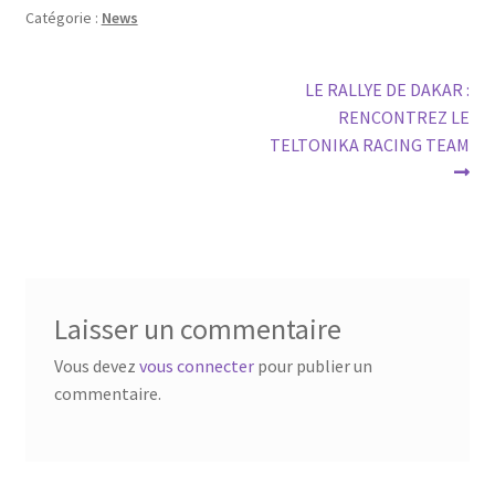
Catégorie :
News
Navigation
Article
LE RALLYE DE DAKAR :
suivant :
RENCONTREZ LE
de
TELTONIKA RACING TEAM
l’article
Laisser un commentaire
Vous devez
vous connecter
pour publier un
commentaire.