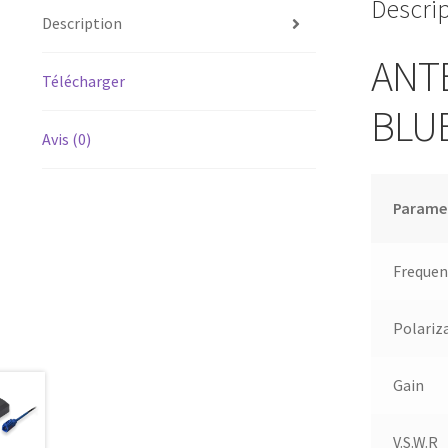
Descri
Description
ANT
Télécharger
BLU
Avis (0)
Parame
Frequen
Polariz
Gain
V.S.W.R