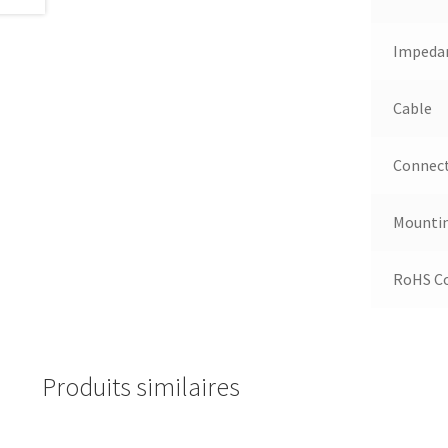
Impeda
Cable
Connec
Mounti
RoHS C
Produits similaires