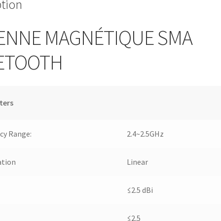
ption
ENNE MAGNÉTIQUE SMA
ETOOTH
ters
cy Range:
2.4~2.5GHz
ation
Linear
≤2.5 dBi
≤2.5