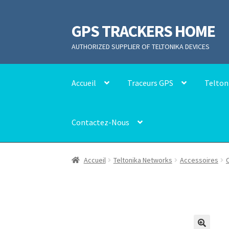
GPS TRACKERS HOME
Aller
Aller
à
au
AUTHORIZED SUPPLIER OF TELTONIKA DEVICES
la
contenu
navigation
Accueil
Traceurs GPS
Telton
Contactez-Nous
Accueil
Teltonika Networks
Accessoires