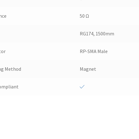
nce
50 Ω
RG174, 1500mm
tor
RP-SMA Male
ng Method
Magnet
ompliant