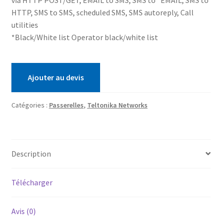
via HTTP POST/GET, EMAIL to SMS, SMS to *EMAIL, SMS to
HTTP, SMS to SMS, scheduled SMS, SMS autoreply, Call
utilities
*Black/White list Operator black/white list
Ajouter au devis
Catégories :
Passerelles
,
Teltonika Networks
Description
Télécharger
Avis (0)